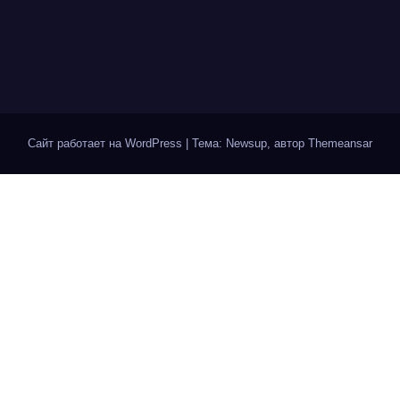
Сайт работает на WordPress
|
Тема: Newsup, автор
Themeansar