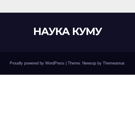
НАУКА КУМУ
Proudly powered by WordPress
|
Theme: Newsup by
Themeansar
.